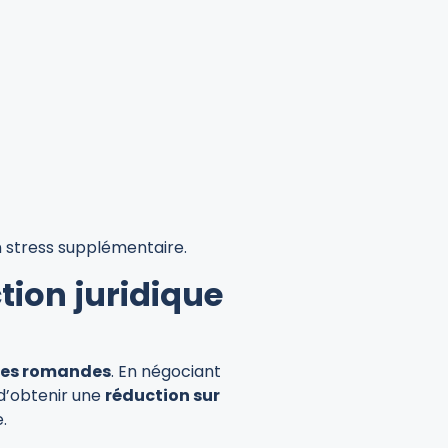
un stress supplémentaire.
tion juridique
lles romandes
. En négociant
 d’obtenir une
réduction sur
.