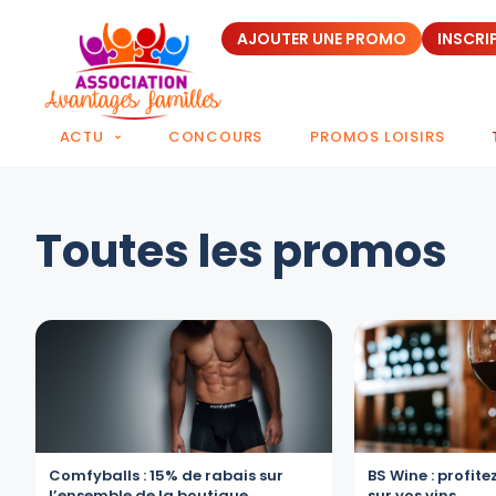
AJOUTER UNE PROMO
INSCRI
ACTU
CONCOURS
PROMOS LOISIRS
Toutes les promos
Comfyballs : 15% de rabais sur
BS Wine : profite
l’ensemble de la boutique
sur vos vins