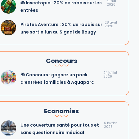
4 mai
🐞 Insectopia : 20% de rabais sur les
2026
entrées
28 avril
Pirates Aventure : 20% de rabais sur
2026
une sortie fun au Signal de Bougy
Concours
24 juillet
🎁 Concours : gagnez un pack
2026
d’entrées familiales à Aquaparc
Economies
6 février
Une couverture santé pour tous et
2026
sans questionnaire médical