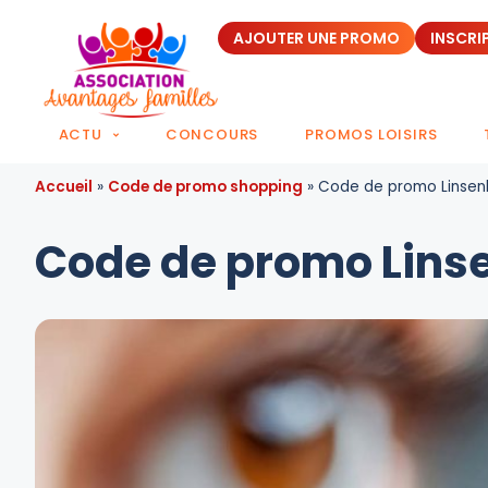
AJOUTER UNE PROMO
INSCRI
ACTU
CONCOURS
PROMOS LOISIRS
Accueil
»
Code de promo shopping
»
Code de promo Linsenk
Code de promo Linse