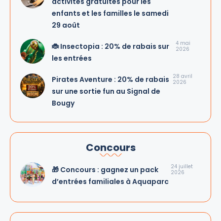
activités gratuites pour les
enfants et les familles le samedi
29 août
4 mai
🐞 Insectopia : 20% de rabais sur
2026
les entrées
28 avril
Pirates Aventure : 20% de rabais
2026
sur une sortie fun au Signal de
Bougy
Concours
24 juillet
🎁 Concours : gagnez un pack
2026
d’entrées familiales à Aquaparc